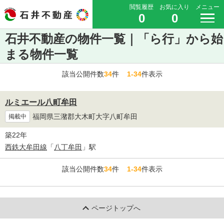
閲覧履歴
お気に入り
メニュー
0
0
石井不動産の物件一覧｜「ら行」から始
まる物件一覧
該当公開件数
34
件
1-34
件表示
ルミエール八町牟田
福岡県三潴郡大木町大字八町牟田
掲載中
築22年
西鉄大牟田線
「
八丁牟田
」駅
該当公開件数
34
件
1-34
件表示
ページトップへ