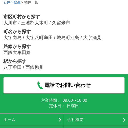
石井不動産
>
物件一覧
市区町村から探す
大川市
/
三潴郡大木町
/
久留米市
町名から探す
大字向島
/
大字八町牟田
/
城島町江島
/
大字酒見
路線から探す
西鉄大牟田線
駅から探す
八丁牟田
/
西鉄柳川
電話でお問い合わせ
営業時間：
09:00〜18:00
定休日：
日曜日
ホーム
会社概要