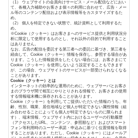
（1） ウェブサイトの会員向けサービス・メール配信などにおい
て、各種入力補助やお客さま個々の利用に合わせて、広告・メー
ル等のコンテンツ配信および表示情報等をカスタマイズするた
め。
（2） 個人を特定できない状態で、統計資料として利用するた
め。
※Cookie（クッキー）はお客さまへのサービス提供と利用状況分
析に限定して使用するものとし、それ以外の目的で利用すること
はありません。
なお、広告の配信を委託する第三者への委託に基づき、第三者を
経由して、Cookie（クッキー）情報を保存し、参照する場合があ
ります。こうした情報提供をしたくない場合には、お客さまにて
Cookie（クッキー）を使用しないよう設定することもできます
が、この場合、ウェブサイトのサービスが一部受けられなくなる
ことがあります。
Cookie（クッキー）とは
インターネットの効率的な運用のために、ウェブサーバとお客さ
まのブラウザ間で相互にやりとりされる情報で、お客さまの使用
する情報端末機に保存されることがあります。
Cookie（クッキー）を利用してご提供いただいた情報のうち、年
齢、性別、職業、居住地域など個人が特定できない属性情報（組
み合わせることによっても個人が特定できないものに限られま
す）、端末情報、ウェブサイト内におけるユーザーの行動履歴
（アクセスしたURL、コンテンツ、参照順など）およびスマート
フォン等利用時のユーザー承諾・申込みに基づく位置情報を取得
することがあります。ただし、Cookie（クッキー）にはメールア