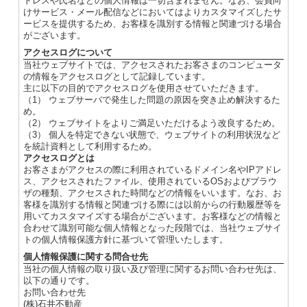
ドレスや氏名などの個人情報は一切含まれません。なお、会員向
けサービス・メール配信などにおいてはよりカスタマイズしたサ
ービスを提供するため、お客様を識別する情報と関連づける場合
がございます。
アクセスログについて
当社ウェブサイトでは、アクセスされたお客さまのコンピュータ
の情報をアクセスログとして記録しています。
主に以下の目的でアクセスログを使用させていただきます。
（1） ウェブサーバで発生した問題の原因を突き止め解決するた
め。
（2） ウェブサイトをよりご満足いただけるよう改良するため。
（3） 個人を特定できない状態で、ウェブサイトの利用状況など
を統計資料として利用するため。
アクセスログとは
お客さまがアクセスの際に利用されているドメイン名やIPアドレ
ス、アクセスされたファイル、使用されているOSおよびブラウ
ザの種類、アクセスされた時間などの情報をいいます。なお、お
客様を識別する情報と関連づける際には以前からの行動履歴等を
用いてカスタマイズする場合がございます。お客様などの情報と
合わせて識別可能な個人情報となった段階では、当社ウェブサイ
トの個人情報保護方針に基づいて管理いたします。
個人情報保護に関する問合せ先
当社の個人情報の取り扱い及び管理に関するお問い合わせ先は、
以下の通りです。
お問い合わせ先
(株)石井不動産