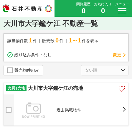
閲覧履歴
お気に入り
メニュー
0
0
大川市大字鐘ケ江 不動産一覧
1
0
1～1
該当物件数
件
販売数
件
件を表示
変更
絞り込み条件：
なし
販売物件のみ
大川市大字鐘ケ江の売地
売買 | 売地
過去掲載物件