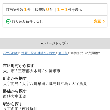
1
0
1～1
該当物件数
件
販売数
件
件を表示
変更
絞り込み条件：
なし
ページトップへ
石井不動産
>
(売買・投資)地域から探す
>
大川市
>
大字鐘ケ江の売買物件
市区町村から探す
大川市
/
三潴郡大木町
/
久留米市
町名から探す
大字向島
/
大字八町牟田
/
城島町江島
/
大字酒見
路線から探す
西鉄大牟田線
駅から探す
八丁牟田
/
西鉄柳川