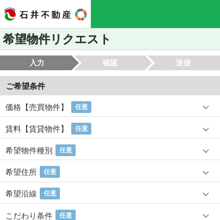
希望物件リクエスト
入力
確認
送信
ご希望条件
価格【売買物件】
任意
賃料【賃貸物件】
任意
希望物件種別
任意
希望住所
任意
希望沿線
任意
こだわり条件
任意