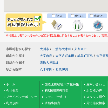
学ぶ
食べる
出かける
※地図上に表示される物件の位置は付近住所に所在することを表すものであり、実際
市区町村から探す
大川市
/
三潴郡大木町
/
久留米市
町名から探す
大字向島
/
大字八町牟田
/
城島町江島
/
大字酒
路線から探す
西鉄大牟田線
駅から探す
八丁牟田
/
西鉄柳川
ホーム
国際医療福祉大学生特集
お問い合わせ
会社概要
初期費用0円特集
お客様の声
プライバシーポリシー
ファミリー向け
スタッフ紹介
利用規約
店舗事務所
周辺施設検索