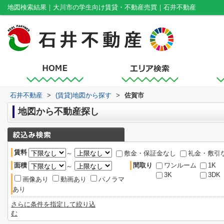
地図検索結果｜大川市の学生向け賃貸・不動産売買｜石井不動産
石井不動産
>
(賃貸)地図から探す
>
佐賀市
地図から不動産探し
賃料
～
敷金・保証金なし
礼金・敷引
面積
間取り
ワンルーム
1K
～
3K
3DK
画像あり
動画あり
パノラマ
あり
さらに条件を指定して絞り込
む