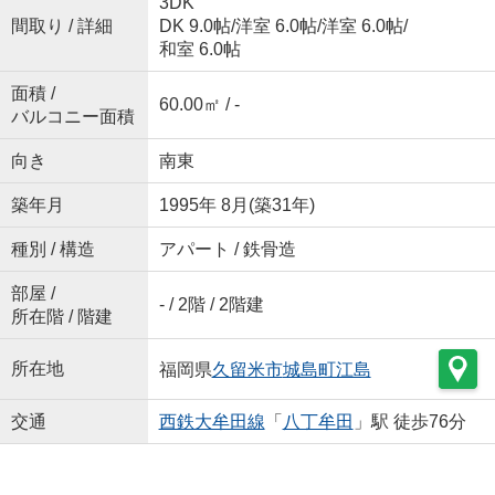
3DK
間取り / 詳細
DK 9.0帖
/
洋室 6.0帖
/
洋室 6.0帖
/
和室 6.0帖
面積 /
60.00㎡ / -
バルコニー面積
向き
南東
築年月
1995年 8月(築31年)
種別 / 構造
アパート / 鉄骨造
部屋 /
- / 2階 / 2階建
所在階 / 階建
所在地
福岡県
久留米市
城島町江島
交通
西鉄大牟田線
「
八丁牟田
」駅 徒歩76分